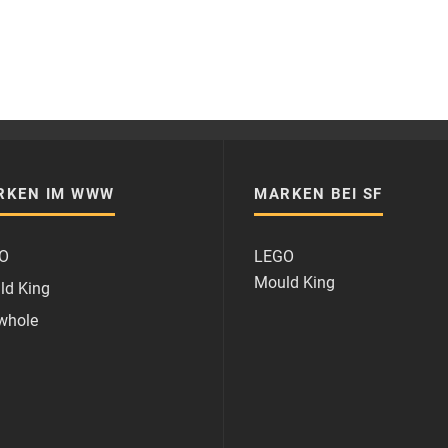
RKEN IM WWW
MARKEN BEI SF
O
LEGO
Mould King
ld King
whole