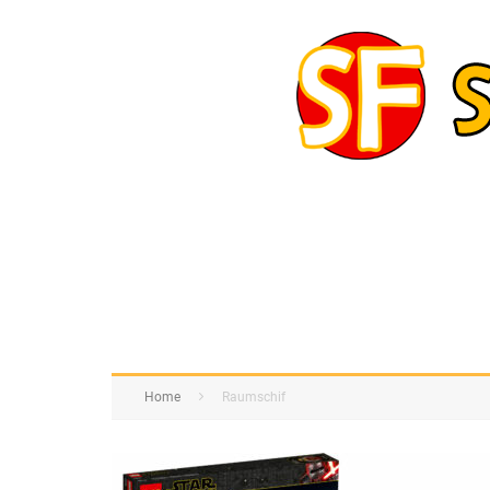
Home
Raumschif