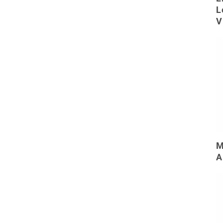
L
V
M
A