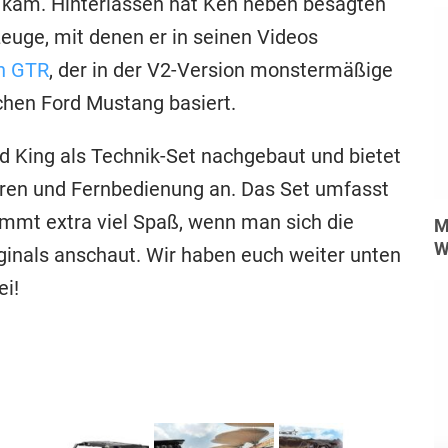
 kam. Hinterlassen hat Ken neben besagten
euge, mit denen er in seinen Videos
n GTR
, der in der V2-Version monstermäßige
chen Ford Mustang basiert.
ld King als Technik-Set nachgebaut und bietet
oren und Fernbedienung an. Das Set umfasst
mmt extra viel Spaß, wenn man sich die
M
W
inals anschaut. Wir haben euch weiter unten
ei!