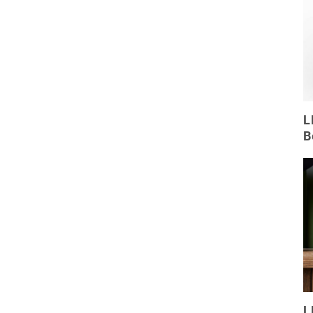
L
B
L