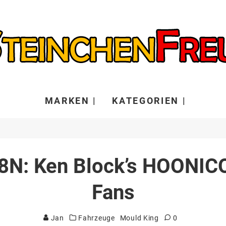
MARKEN |
KATEGORIEN |
8N: Ken Block’s HOONIC
Fans
Jan
Fahrzeuge
Mould King
0