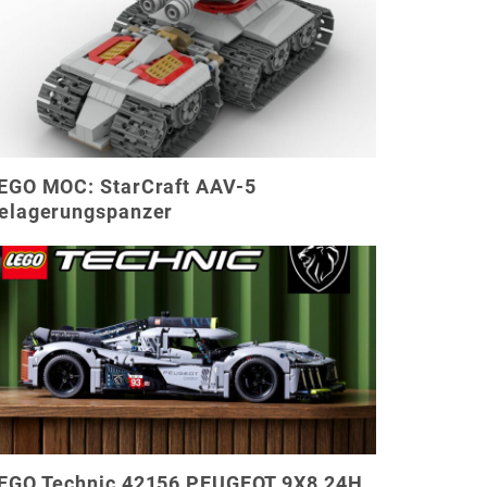
EGO MOC: StarCraft AAV-5
elagerungspanzer
EGO Technic 42156 PEUGEOT 9X8 24H