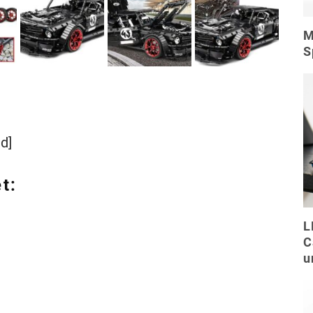
M
S
d]
t:
L
C
u